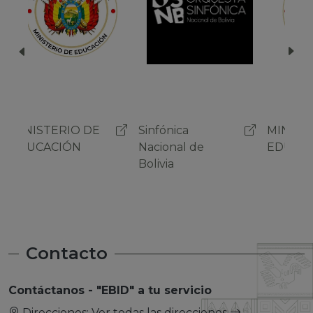
Sinfónica
MINISTERIO DE
Sinf
Nacional de
EDUCACIÓN
Naci
Bolivia
Boli
Contacto
Contáctanos - "EBID" a tu servicio
Direcciones:
Ver todas las direcciones