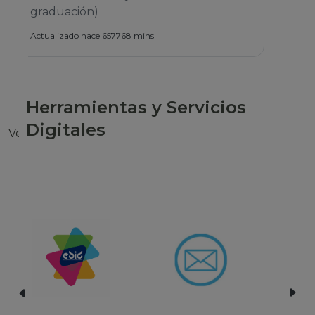
Herramientas y Servicios
Digitales
Ver todas las herramientas