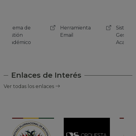
Herramienta
Sistema de
Her
Email
Gestión
Emai
Académico
Enlaces de Interés
Ver todas los enlaces