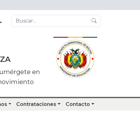
NZA
 sumérgete en
 movimiento
nos
Contrataciones
Contacto