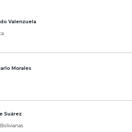
edo Valenzuela
ca
arlo Morales
re Suárez
Bolivianas