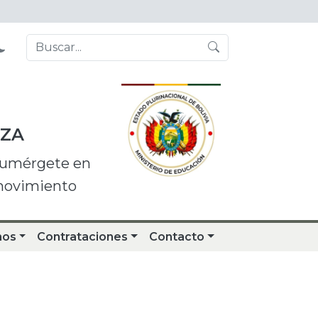
NZA
 sumérgete en
 movimiento
nos
Contrataciones
Contacto