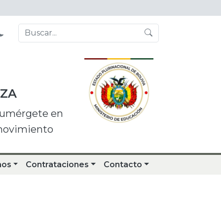
NZA
 sumérgete en
 movimiento
nos
Contrataciones
Contacto