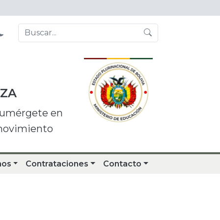
NZA
 sumérgete en
 movimiento
nos
Contrataciones
Contacto