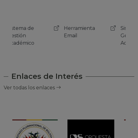
Herramienta
Sistema de
Her
Email
Gestión
Emai
Académico
Enlaces de Interés
Ver todas los enlaces