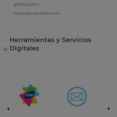
Herramientas y Servicios
Digitales
Ver todas las herramientas