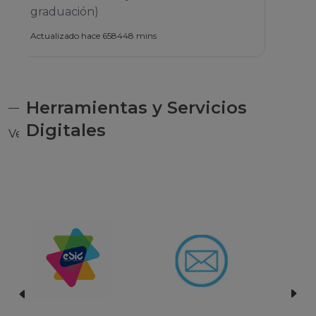
Herramientas y Servicios
Digitales
Ver todas las herramientas