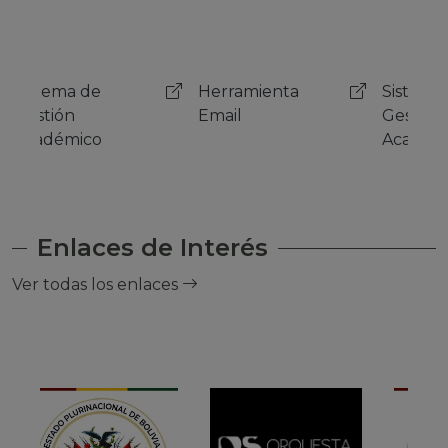
Herramienta
Sistema de
Her
Email
Gestión
Emai
Académico
Enlaces de Interés
Ver todas los enlaces