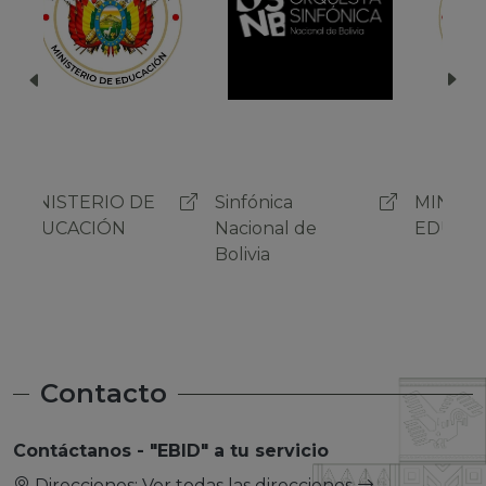
Sinfónica
MINISTERIO DE
Sinf
Nacional de
EDUCACIÓN
Naci
Bolivia
Boli
Contacto
Contáctanos - "EBID" a tu servicio
Direcciones:
Ver todas las direcciones