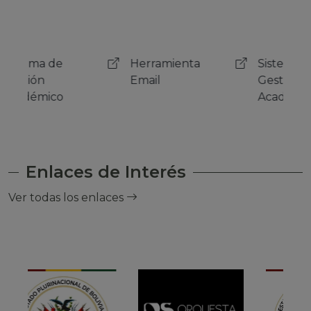
Herramienta
Sistema de
Her
Email
Gestión
Emai
Académico
Enlaces de Interés
Ver todas los enlaces