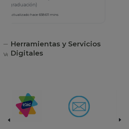
Herramientas y Servicios
Digitales
Ver todas las herramientas