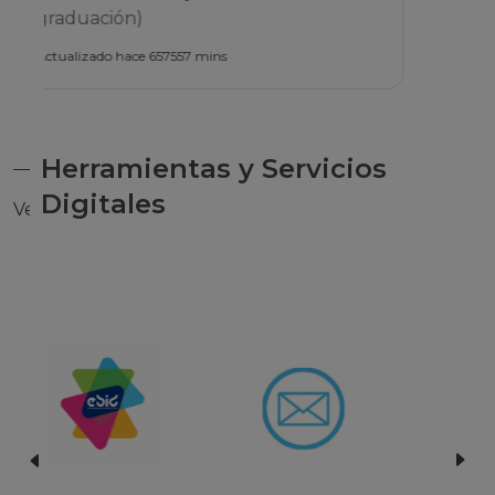
Herramientas y Servicios
Digitales
Ver todas las herramientas