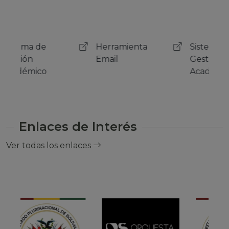
Herramienta
Sistema de
Her
Email
Gestión
Emai
Académico
Enlaces de Interés
Ver todas los enlaces