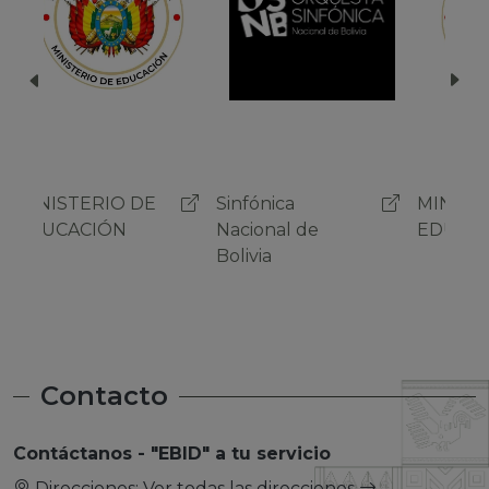
Sinfónica
MINISTERIO DE
Sinf
Nacional de
EDUCACIÓN
Naci
Bolivia
Boli
Contacto
Contáctanos - "EBID" a tu servicio
Direcciones:
Ver todas las direcciones