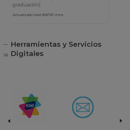
Herramientas y Servicios
Digitales
Ver todas las herramientas