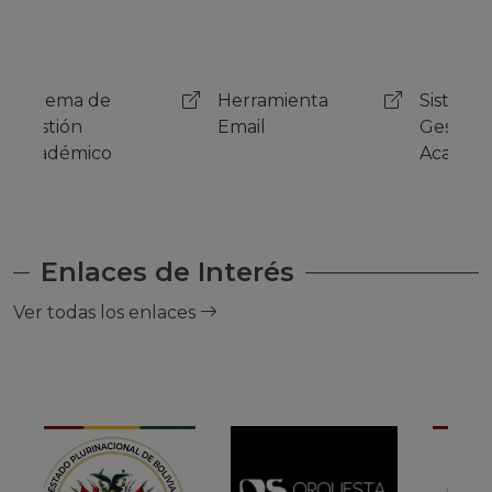
Herramienta
Sistema de
Her
Email
Gestión
Emai
Académico
Enlaces de Interés
Ver todas los enlaces