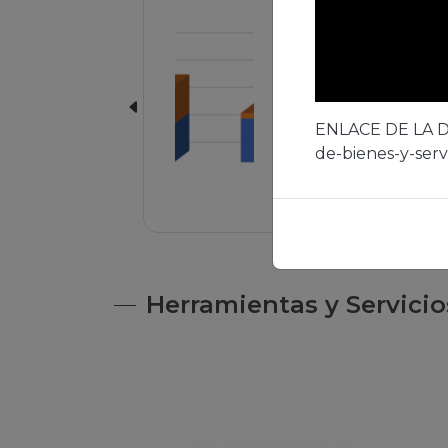
Cantidad de
estudiantes
matriculados en las
gestiones 2024, 2025
2026
ENLACE DE LA
de-bienes-y-servi
Actualizado hace 655627 min
Herramientas y Servicio