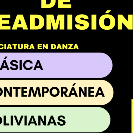
Leer nota
iudad de El Alto
|
|
nguardia
Vol 2
r comunicado
Ver comunicado
Ver 