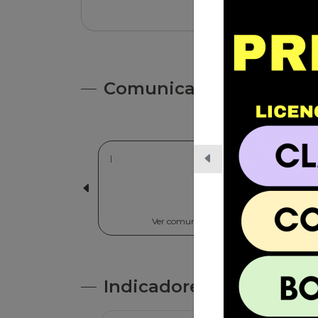
Leer nota
Comunicados
|
06/03/2026 | C
Nayra Va
Cultural 
Ver comunicado
Ve
Indicadores