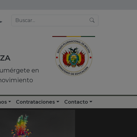
NZA
 sumérgete en
 movimiento
nos
Contrataciones
Contacto