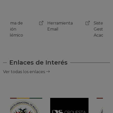
Herramienta
Sistema de
Her
Email
Gestión
Emai
Académico
Enlaces de Interés
Ver todas los enlaces