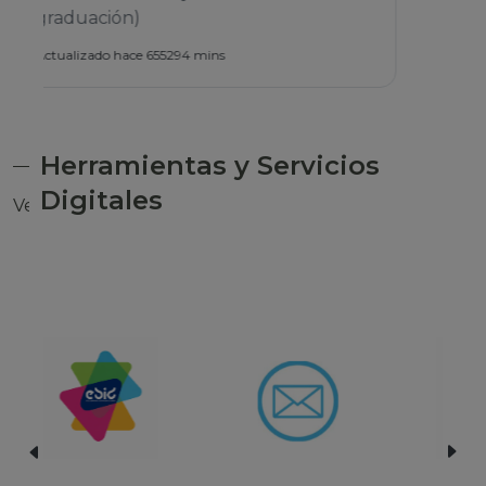
Herramientas y Servicios
Digitales
Ver todas las herramientas