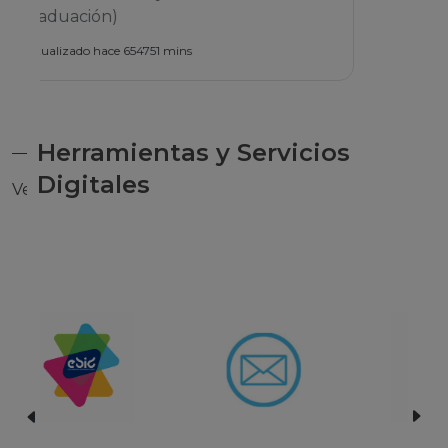
Herramientas y Servicios
Digitales
Ver todas las herramientas