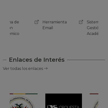
Herramienta
Sistema de
Her
Email
Gestión
Emai
Académico
Enlaces de Interés
Ver todas los enlaces