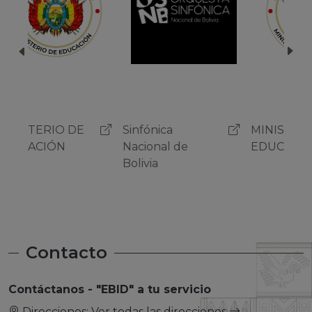
Sinfónica
MINISTERIO DE
Sinf
Nacional de
EDUCACIÓN
Naci
Bolivia
Boli
Contacto
Contáctanos - "EBID" a tu servicio
Direcciones:
Ver todas las direcciones