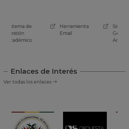
Herramienta
Sistema de
Her
Email
Gestión
Emai
Académico
Enlaces de Interés
Ver todas los enlaces