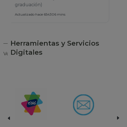
Herramientas y Servicios
Digitales
Ver todas las herramientas