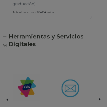
Herramientas y Servicios
Digitales
Ver todas las herramientas