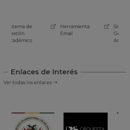
Herramienta
Sistema de
Her
Email
Gestión
Emai
Académico
Enlaces de Interés
Ver todas los enlaces