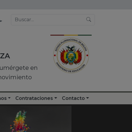
NZA
 sumérgete en
 movimiento
nos
Contrataciones
Contacto