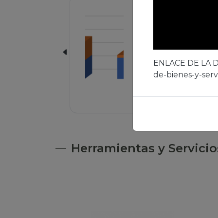
Cantidad de
estudiantes
matriculados en las
gestiones 2024, 2025
2026
ENLACE DE LA
de-bienes-y-servi
Actualizado hace 656325 min
Herramientas y Servicio