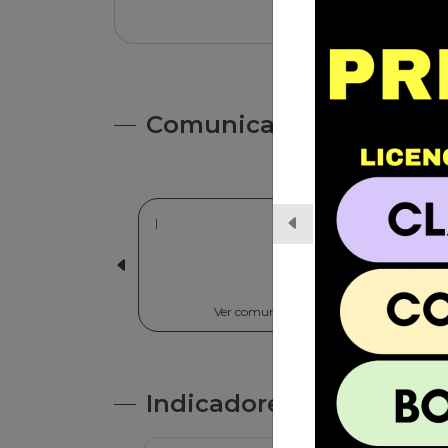
Leer nota
Comunicados
|
06/03/2026 | C
Nayra Va
Cultural 
Ver comunicado
Ve
Indicadores