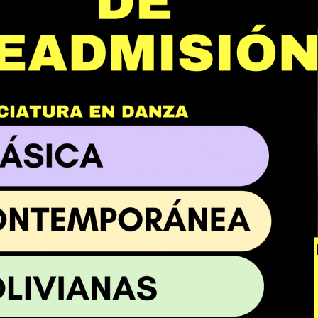
Leer nota
iudad de El Alto
|
|
nguardia
Vol 2
r comunicado
Ver comunicado
Ver 